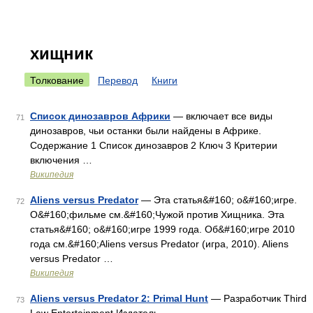
хищник
Толкование
Перевод
Книги
Список динозавров Африки
— включает все виды
71
динозавров, чьи останки были найдены в Африке.
Содержание 1 Список динозавров 2 Ключ 3 Критерии
включения …
Википедия
Aliens versus Predator
— Эта статья&#160; о&#160;игре.
72
О&#160;фильме см.&#160;Чужой против Хищника. Эта
статья&#160; о&#160;игре 1999 года. Об&#160;игре 2010
года см.&#160;Aliens versus Predator (игра, 2010). Aliens
versus Predator …
Википедия
Aliens versus Predator 2: Primal Hunt
— Разработчик Third
73